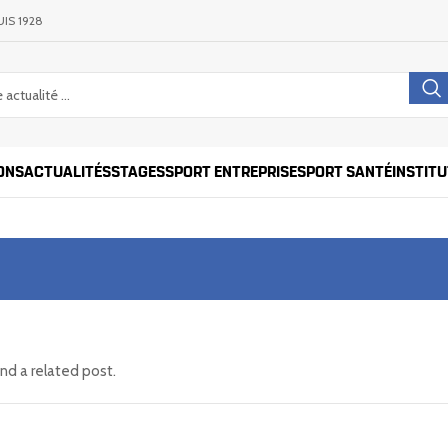
IS 1928
ONS
ACTUALITÉS
STAGES
SPORT ENTREPRISE
SPORT SANTÉ
INSTIT
ind a related post.