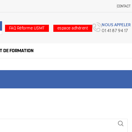
CONTACT
NOUS APPELER
FAQ Réforme USMT
espace adhérent
01 41 87 94 17
UT DE FORMATION